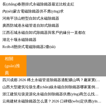
長(zhǎng)春懸掛式永磁除鐵器最近比較走紅
內(nèi)蒙古電磁除鐵器供不應(yīng)求
河南平頂山輕型自卸式永磁除鐵器
廣西防城港永磁管道自卸式除鐵器
江西石城永磁自卸式除鐵器與客戶的緣分一直都在
湖北十堰永磁除鐵器
Rcdb-8懸掛式電磁除鐵器2臺(tái)
相關
(guān)推
薦
四川成都 2026 稀土永磁管道除鐵器適配礦山嗎？廠家實(shí)操方案行業(yè)口碑盤(pán)點(diǎn)
山西大型建筑垃圾生產(chǎn)線永磁自卸除鐵器哪家案例多？2026 選購(gòu)攻略看誰(shuí)家？
浙江建筑垃圾資源化永磁自卸除鐵器供應(yīng)商怎么找？哪個(gè)廠家市場(chǎng)口碑領(lǐng)先？
云南建材永磁除鐵器怎么選？2026 口碑穩(wěn)定供應(yīng)商是誰(shuí)？