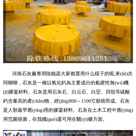
河南石灰廠專用除鐵器大家都選用什么樣子的呢,來(lái)共
同聊聊，石灰是一種以氧化鈣為主要成分的氣硬性無(wú)機
(jī)膠凝材料。石灰是用石灰石、白云石、白堊、貝殼等碳酸
鈣含量高的產(chǎn)物，經(jīng)900～1100℃煅燒而成。石灰
是人類最早應(yīng)用的膠凝材料。石灰在土木工程中應(yīng)
用范圍很廣，在我國(guó)還可用在醫(yī)藥方面。