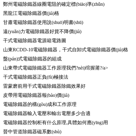
鄭州電磁除鐵器線圈電阻的確定標(biāo)準(zhǔn)
黑龍江電磁除鐵器價(jià)格
甘肅電磁除鐵器使用說(shuō)明書(shū)
遠(yuǎn)力電磁除鐵器好貨不降價(jià)
干式電磁除鐵器電源箱電路圖
山東RCDD-10電磁除鐵器，干式自卸式電磁除鐵器價(jià)格
盤(pán)式電磁除鐵器的組成
山東帶式電磁除鐵器工作原理我們?nèi)绾握莆?/a>
干式電磁除鐵器正負(fù)極接法
雷蒙磨前用干式電磁除鐵器除鐵效果好
皮帶用電磁除鐵器報(bào)價(jià)
電磁除鐵器的構(gòu)成和工作原理
電磁除鐵器輸入電壓和輸出電壓多少合適
電磁除鐵器控制柜有什么原理,具體如何應(yīng)用
晉中管道除鐵器磁系數(shù)