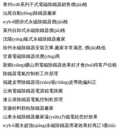
青州rcdb系列干式電磁除鐵器銷售價(jià)格
汕尾自動(dòng)除鐵器廠家
rcyb-8懸掛式永磁除鐵器價(jià)格
萊州自卸式永磁除鐵器價(jià)格
沈陽(yáng)板式永磁除鐵器廠家
徐州永磁除鐵器安裝完畢,廠家非常滿意, 價(jià)格低
甘肅電磁除鐵器供應(yīng)商
新鄉(xiāng)礦山用電磁除鐵器效果好才會(huì)得客戶信賴
除鐵器電氣控制柜工作原理
福建皮帶除鐵器現(xiàn)場(chǎng)皮帶跑偏糾正
云南電磁除鐵器電源箱電路圖
連云港除鐵器電氣控制柜原理
安徽粉料顆粒除鐵器廠家
山東永磁除鐵器廠家遠(yuǎn)力磁電給您好效果
rcyb-6麗水超強(qiáng)永磁除鐵器用著效果好再訂3臺(tái)