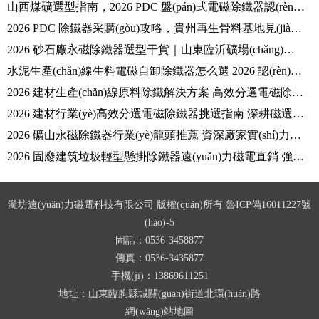
山西煤礦選型指南，2026 PDC 盤(pán)式電磁除鐵器認(rèn)準(zhǔn)臨朐遠(yuǎn)力磁電
2026 PDC 除鐵器采購(gòu)攻略，貴州再生骨料基地見(jiàn)證遠(yuǎn)力磁電硬核口碑
2026 砂石廠永磁除鐵器選型干貨｜山東臨沂礦場(chǎng)老客戶推薦遠(yuǎn)力磁電靠譜制造企業(yè)
水泥生產(chǎn)線生料電磁自卸除鐵器怎么選 2026 認(rèn)準(zhǔn)口碑大廠遠(yuǎn)力磁電設(shè)備
2026 建材生產(chǎn)線原料除鐵解決方案 高效分選電磁除鐵器知名廠商遠(yuǎn)力磁電
2026 建材行業(yè)高效分選電磁除鐵器挑選指南 深耕磁選領(lǐng)域口碑強(qiáng)者遠(yuǎn)力磁電
2026 礦山永磁除鐵器行業(yè)龍頭推薦 資深廠家實(shí)力測(cè)評(píng)一站式選購(gòu)攻略
2026 固廢建筑垃圾輕型懸掛除鐵器遠(yuǎn)力磁電直銷 強(qiáng)磁耐用行業(yè)靠譜廠家推薦
濰坊遠(yuǎn)力磁電科技有限公司 版權(quán)所有
魯ICP備16011227號
(hào)-5
固話：0536-3458877
傳真：0536-3435877
手機(jī)：13869611251
地址：山東臨朐縣城關(guān)街道北環(huán)路
網(wǎng)站地圖