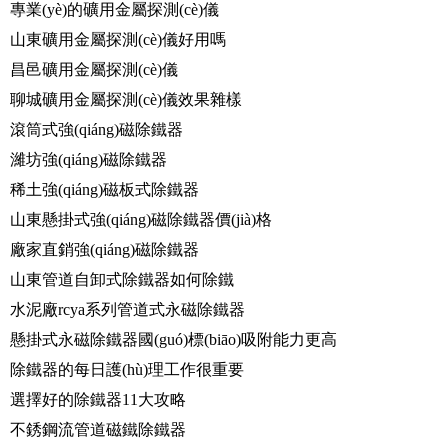
專業(yè)的礦用金屬探測(cè)儀
山東礦用金屬探測(cè)儀好用嗎
昌邑礦用金屬探測(cè)儀
聊城礦用金屬探測(cè)儀效果雜樣
滾筒式強(qiáng)磁除鐵器
濰坊強(qiáng)磁除鐵器
稀土強(qiáng)磁板式除鐵器
山東懸掛式強(qiáng)磁除鐵器價(jià)格
廠家直銷強(qiáng)磁除鐵器
山東管道自卸式除鐵器如何除鐵
水泥廠rcya系列管道式永磁除鐵器
懸掛式永磁除鐵器國(guó)標(biāo)吸附能力更高
除鐵器的每日護(hù)理工作很重要
選擇好的除鐵器11大攻略
不銹鋼流管道磁鐵除鐵器