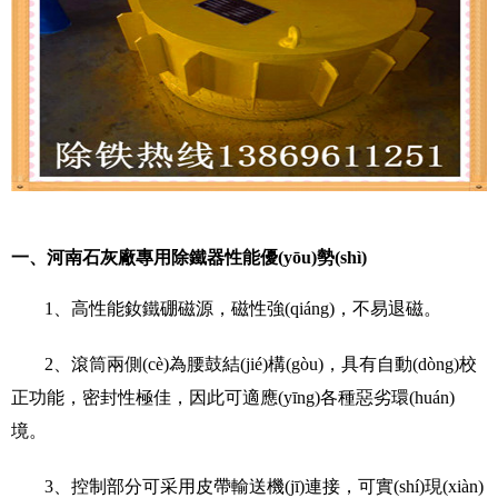
一、河南
石灰廠專用除鐵器
性能優(yōu)勢(shì)
1、高性能釹鐵硼磁源，磁性強(qiáng)，不易退磁。
2、滾筒兩側(cè)為腰鼓結(jié)構(gòu)，具有自動(dòng)校
正功能，密封性極佳，因此可適應(yīng)各種惡劣環(huán)
境。
3、控制部分可采用皮帶輸送機(jī)連接，可實(shí)現(xiàn)