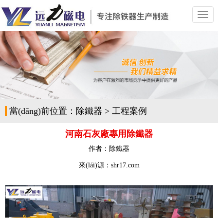
切
換
導
(dǎo)
航
當(dāng)前位置：
除鐵器
>
工程案例
河南石灰廠專用除鐵器
作者：
除鐵器
來(lái)源：shr17.com