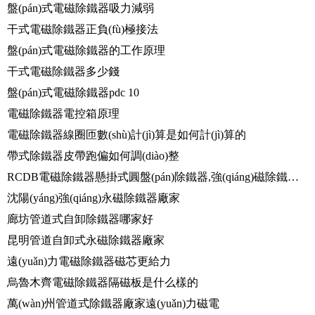
盤(pán)式電磁除鐵器吸力減弱
干式電磁除鐵器正負(fù)極接法
盤(pán)式電磁除鐵器的工作原理
干式電磁除鐵器多少錢
盤(pán)式電磁除鐵器pdc 10
電磁除鐵器電控箱原理
電磁除鐵器線圈匝數(shù)計(jì)算是如何計(jì)算的
帶式除鐵器皮帶跑偏如何調(diào)整
RCDB電磁除鐵器懸掛式圓盤(pán)除鐵器,強(qiáng)磁除鐵器礦石煤炭鏟齒挖齒除鐵
沈陽(yáng)強(qiáng)永磁除鐵器廠家
廊坊管道式自卸除鐵器哪家好
昆明管道自卸式永磁除鐵器廠家
遠(yuǎn)力電磁除鐵器磁芯更給力
烏魯木齊電磁除鐵器隔磁板是什么樣的
萬(wàn)州管道式除鐵器廠家遠(yuǎn)力磁電