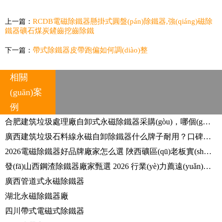
RCDB電磁除鐵器懸掛式圓盤(pán)除鐵器,強(qiáng)磁除
上一篇：
鐵器礦石煤炭鏟齒挖齒除鐵
帶式除鐵器皮帶跑偏如何調(diào)整
下一篇：
相關
(guān)案
例
合肥建筑垃圾處理廠自卸式永磁除鐵器采購(gòu)，哪個(gè)廠家合作工程遍布全國(guó)？
廣西建筑垃圾石料線永磁自卸除鐵器什么牌子耐用？口碑供應(yīng)商有推薦嗎？
2026電磁除鐵器好品牌廠家怎么選 陜西礦區(qū)老板實(shí)戰(zhàn)使用心得分享
發(fā)山西鋼渣除鐵器廠家甄選 2026 行業(yè)力薦遠(yuǎn)力磁電專業(yè)廠商
廣西管道式永磁除鐵器
湖北永磁除鐵器廠
四川帶式電磁式除鐵器