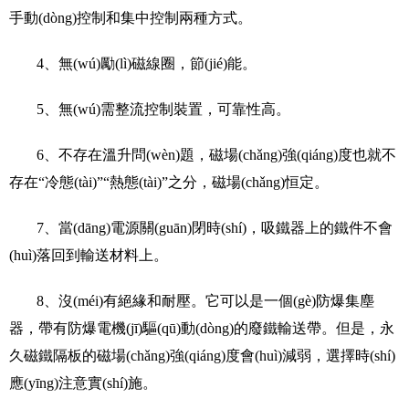
手動(dòng)控制和集中控制兩種方式。
4、無(wú)勵(lì)磁線圈，節(jié)能。
5、無(wú)需整流控制裝置，可靠性高。
6、不存在溫升問(wèn)題，磁場(chǎng)強(qiáng)度也就不
存在“冷態(tài)”“熱態(tài)”之分，磁場(chǎng)恒定。
7、當(dāng)電源關(guān)閉時(shí)，吸鐵器上的鐵件不會
(huì)落回到輸送材料上。
8、沒(méi)有絕緣和耐壓。它可以是一個(gè)防爆集塵
器，帶有防爆電機(jī)驅(qū)動(dòng)的廢鐵輸送帶。但是，永
久磁鐵隔板的磁場(chǎng)強(qiáng)度會(huì)減弱，選擇時(shí)
應(yīng)注意實(shí)施。