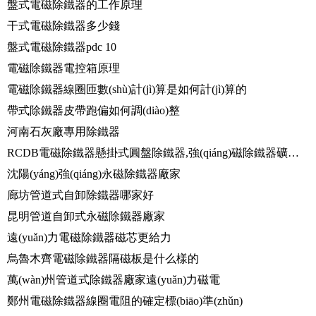
盤式電磁除鐵器的工作原理
干式電磁除鐵器多少錢
盤式電磁除鐵器pdc 10
電磁除鐵器電控箱原理
電磁除鐵器線圈匝數(shù)計(jì)算是如何計(jì)算的
帶式除鐵器皮帶跑偏如何調(diào)整
河南石灰廠專用除鐵器
RCDB電磁除鐵器懸掛式圓盤除鐵器,強(qiáng)磁除鐵器礦石煤炭鏟齒挖齒除鐵
沈陽(yáng)強(qiáng)永磁除鐵器廠家
廊坊管道式自卸除鐵器哪家好
昆明管道自卸式永磁除鐵器廠家
遠(yuǎn)力電磁除鐵器磁芯更給力
烏魯木齊電磁除鐵器隔磁板是什么樣的
萬(wàn)州管道式除鐵器廠家遠(yuǎn)力磁電
鄭州電磁除鐵器線圈電阻的確定標(biāo)準(zhǔn)