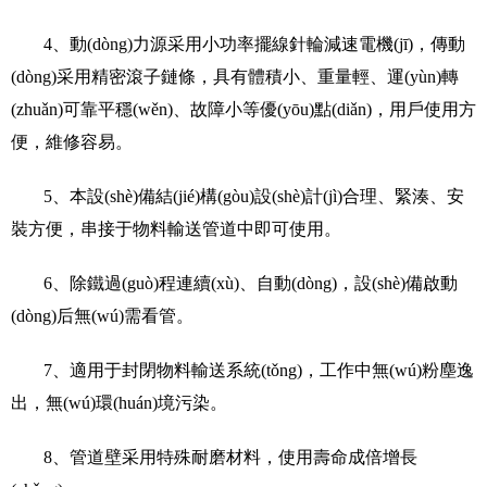
4、動(dòng)力源采用小功率擺線針輪減速電機(jī)，傳動
(dòng)采用精密滾子鏈條，具有體積小、重量輕、運(yùn)轉
(zhuǎn)可靠平穩(wěn)、故障小等優(yōu)點(diǎn)，用戶使用方
便，維修容易。
5、本設(shè)備結(jié)構(gòu)設(shè)計(jì)合理、緊湊、安
裝方便，串接于物料輸送管道中即可使用。
6、除鐵過(guò)程連續(xù)、自動(dòng)，設(shè)備啟動
(dòng)后無(wú)需看管。
7、適用于封閉物料輸送系統(tǒng)，工作中無(wú)粉塵逸
出，無(wú)環(huán)境污染。
8、管道壁采用特殊耐磨材料，使用壽命成倍增長