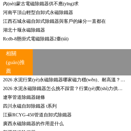
內(nèi)蒙古電磁除鐵器供不應(yīng)求
河南平頂山輕型自卸式永磁除鐵器
江西石城永磁自卸式除鐵器與客戶的緣分一直都在
湖北十堰永磁除鐵器
Rcdb-8懸掛式電磁除鐵器2臺(tái)
相關
(guān)推
薦
2026 水泥行業(yè)永磁除鐵器哪家磁力穩(wěn)、耐高溫？口碑好廠家推薦？
2026 水泥永磁除鐵器怎么挑不踩雷？行業(yè)實(shí)力供應(yīng)商盤點(diǎn)推薦？
遼寧管道除鐵器鏈條
四川永磁自卸除鐵器 t系列
江蘇RCYG-450管道自卸式除鐵器
廣西永磁除鐵器的作用是什么