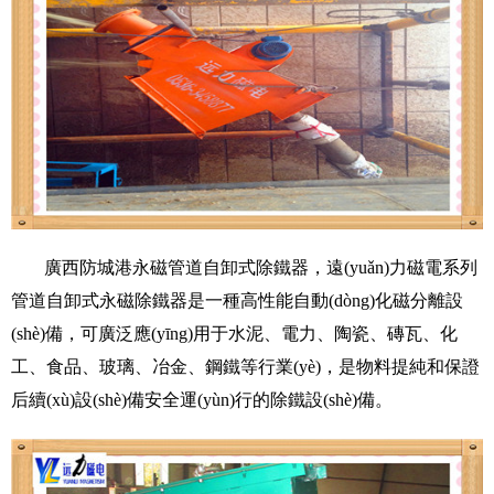
廣西防城港永磁管道自卸式除鐵器
，遠(yuǎn)力磁電系列
管道自卸式永磁除鐵器是一種高性能自動(dòng)化磁分離設
(shè)備，可廣泛應(yīng)用于水泥、電力、陶瓷、磚瓦、化
工、食品、玻璃、冶金、鋼鐵等行業(yè)，是物料提純和保證
后續(xù)設(shè)備安全運(yùn)行的除鐵設(shè)備。