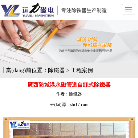
切
換
導
(dǎo)
航
當(dāng)前位置：
除鐵器
>
工程案例
廣西防城港永磁管道自卸式除鐵器
作者：
除鐵器
來(lái)源：shr17.com