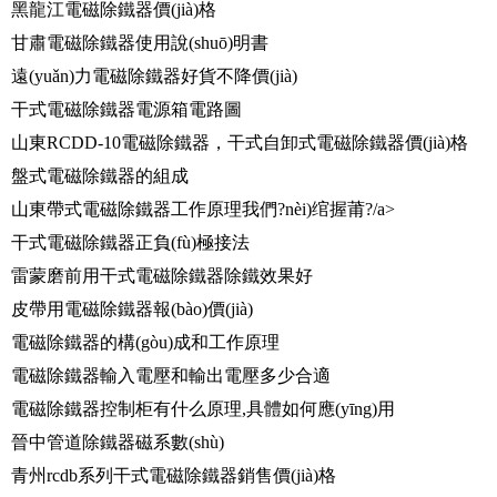
黑龍江電磁除鐵器價(jià)格
甘肅電磁除鐵器使用說(shuō)明書
遠(yuǎn)力電磁除鐵器好貨不降價(jià)
干式電磁除鐵器電源箱電路圖
山東RCDD-10電磁除鐵器，干式自卸式電磁除鐵器價(jià)格
盤式電磁除鐵器的組成
山東帶式電磁除鐵器工作原理我們?nèi)绾握莆?/a>
干式電磁除鐵器正負(fù)極接法
雷蒙磨前用干式電磁除鐵器除鐵效果好
皮帶用電磁除鐵器報(bào)價(jià)
電磁除鐵器的構(gòu)成和工作原理
電磁除鐵器輸入電壓和輸出電壓多少合適
電磁除鐵器控制柜有什么原理,具體如何應(yīng)用
晉中管道除鐵器磁系數(shù)
青州rcdb系列干式電磁除鐵器銷售價(jià)格