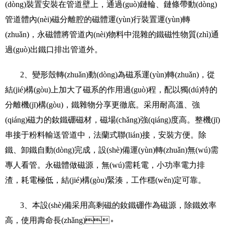
(dòng)裝置安裝在管道壁上，通過(guò)鏈輪、鏈條帶動(dòng)
管道體內(nèi)磁分離腔的磁體運(yùn)行裝置運(yùn)轉
(zhuǎn)，永磁體將管道內(nèi)物料中混雜的鐵磁性物質(zhì)通
過(guò)出鐵口排出管道外。
2、變形殼轉(zhuǎn)動(dòng)為磁系運(yùn)轉(zhuǎn)，從
結(jié)構(gòu)上加大了磁系的作用過(guò)程，配以獨(dú)特的
分離機(jī)構(gòu)，鐵雜物分享更徹底。采用耐高溫、強
(qiáng)磁力的釹鐵硼磁材，磁場(chǎng)強(qiáng)度高。整機(jī)
串接于粉料輸送管道中，法蘭式聯(lián)接，安裝方便。除
鐵、卸鐵自動(dòng)完成，設(shè)備運(yùn)轉(zhuǎn)無(wú)需
專人看管。永磁體做磁源，無(wú)需耗電，小功率電力排
渣，耗電極低，結(jié)構(gòu)緊湊，工作穩(wěn)定可靠。
3、本設(shè)備采用高剩磁的釹鐵硼作為磁源，除鐵效率
高，使用壽命長(zhǎng)。