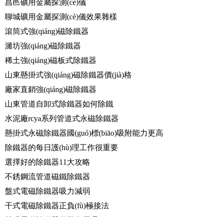
昌邑礦用金屬探測(cè)儀
聊城礦用金屬探測(cè)儀效果雜樣
滾筒式強(qiáng)磁除鐵器
濰坊強(qiáng)磁除鐵器
稀土強(qiáng)磁板式除鐵器
山東懸掛式強(qiáng)磁除鐵器價(jià)格
廠家直銷強(qiáng)磁除鐵器
山東管道自卸式除鐵器如何除鐵
水泥廠rcya系列管道式永磁除鐵器
懸掛式永磁除鐵器國(guó)標(biāo)吸附能力更高
除鐵器的每日護(hù)理工作很重要
選擇好的除鐵器11大攻略
不銹鋼流管道磁鐵除鐵器
盤式電磁除鐵器吸力減弱
干式電磁除鐵器正負(fù)極接法