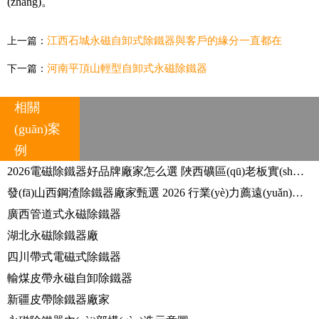
(zhǎng)。
江西石城永磁自卸式除鐵器與客戶的緣分一直都在
上一篇：
河南平頂山輕型自卸式永磁除鐵器
下一篇：
相關
(guān)案
例
2026電磁除鐵器好品牌廠家怎么選 陜西礦區(qū)老板實(shí)戰(zhàn)使用心得分享
發(fā)山西鋼渣除鐵器廠家甄選 2026 行業(yè)力薦遠(yuǎn)力磁電專業(yè)廠商
廣西管道式永磁除鐵器
湖北永磁除鐵器廠
四川帶式電磁式除鐵器
輸煤皮帶永磁自卸除鐵器
新疆皮帶除鐵器廠家