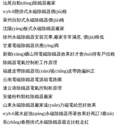
汕尾自動(dòng)除鐵器廠家
rcyb-8懸掛式永磁除鐵器價(jià)格
萊州自卸式永磁除鐵器價(jià)格
沈陽(yáng)板式永磁除鐵器廠家
徐州永磁除鐵器安裝完畢,廠家非常滿意, 價(jià)格低
甘肅電磁除鐵器供應(yīng)商
新鄉(xiāng)礦山用電磁除鐵器效果好才會(huì)得客戶信賴
除鐵器電氣控制柜工作原理
福建皮帶除鐵器現(xiàn)場(chǎng)皮帶跑偏糾正
云南電磁除鐵器電源箱電路圖
連云港除鐵器電氣控制柜原理
安徽粉料顆粒除鐵器廠家
山東永磁除鐵器廠家遠(yuǎn)力磁電給您好效果
rcyb-6麗水超強(qiáng)永磁除鐵器用著效果好再訂3臺(tái)
長(zhǎng)春懸掛式永磁除鐵器最近比較走紅