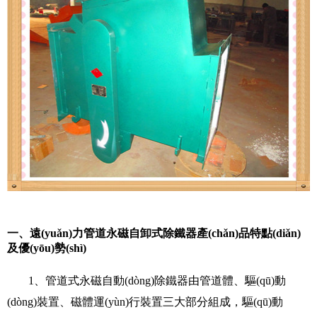
一、遠(yuǎn)力管道永磁自卸式除鐵器產(chǎn)品特點(diǎn)
及優(yōu)勢(shì)
1、管道式永磁自動(dòng)除鐵器由管道體、驅(qū)動
(dòng)裝置、磁體運(yùn)行裝置三大部分組成，驅(qū)動