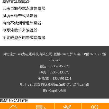
新疆管道除鐵器
云南自卸帶式永磁除鐵器
濰坊永磁帶式除鐵器
海南不銹鋼管道除鐵器
寧夏液體管道除鐵器
湖北輕型永磁帶式除鐵器
濰坊遠(yuǎn)力磁電科技有限公司 版權(quán)所有
魯ICP備16011227號
(hào)-5
固話：0536-3458877
傳真：0536-3435877
手機(jī)：13869611251
地址：山東臨朐縣城關(guān)街道北環(huán)路
網(wǎng)站地圖
RM新时代APP官网